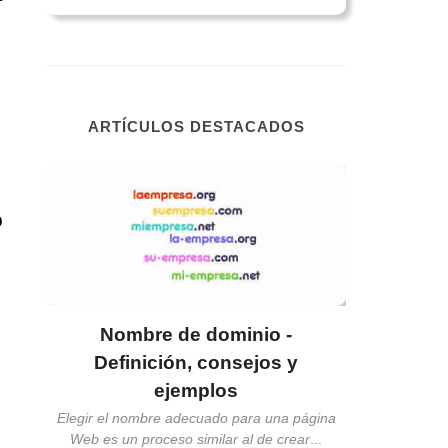
ARTÍCULOS DESTACADOS
o
Elemento
We
Los compon
imágen
os,
Nombre de dominio -
Definición, consejos y
ejemplos
a a)
Elegir el nombre adecuado para una página
Web es un proceso similar al de crear
...