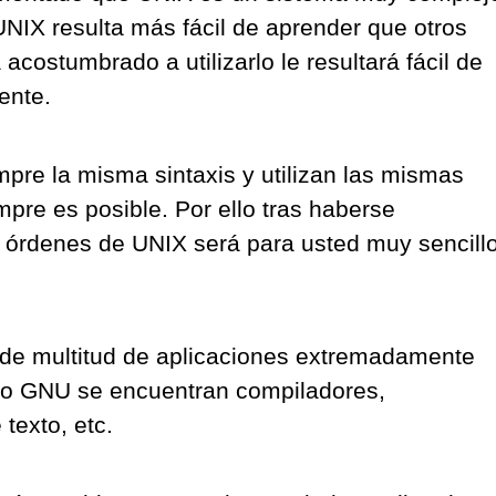
ue UNIX resulta más fácil de aprender que otros
costumbrado a utilizarlo le resultará fácil de
ente.
mpre la misma sintaxis y utilizan las mismas
mpre es posible. Por ello tras haberse
órdenes de UNIX será para usted muy sencill
iak - Inventor de
e Computer
un científico informático
 conocido como uno de
...
 de multitud de aplicaciones extremadamente
Enlaces HTML - Hipervíncul
to GNU se encuentran compiladores,
links Etiqueta TAG a href
texto, etc.
HTML utiliza el elemento ancla (Etiquet
para crear un enlace. Cuando un
...