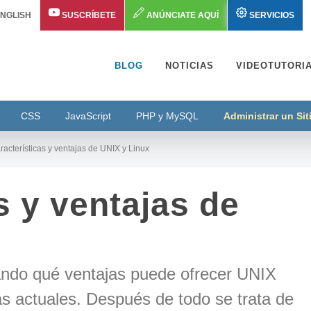
NGLISH
SUSCRÍBETE
ANÚNCIATE AQUÍ
SERVICIOS
BLOG
NOTICIAS
VIDEOTUTORI
CSS
JavaScript
PHP y MySQL
Administrar un Si
acterísticas y ventajas de UNIX y Linux
s y ventajas de
ndo qué ventajas puede ofrecer UNIX
s actuales. Después de todo se trata de