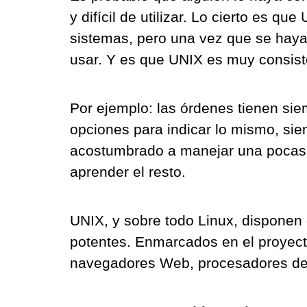
y difícil de utilizar. Lo cierto es q
sistemas, pero una vez que se haya a
usar. Y es que UNIX es muy consist
Por ejemplo: las órdenes tienen sie
opciones para indicar lo mismo, sie
acostumbrado a manejar una pocas 
Elementos básicos de un sitio
Steve Wozn
aprender el resto.
Web y sus partes
Appl
Los componentes de una página web son:
Steve Wozniak es 
imágenes, texto, audio, video,
...
estadounidense
UNIX, y sobre todo Linux, disponen
potentes. Enmarcados en el proyec
navegadores Web, procesadores de 