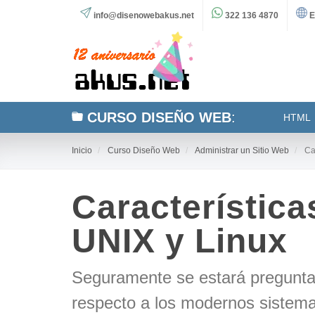
info@disenowebakus.net
322 136 4870
E
CURSO DISEÑO WEB
:
HTML
Inicio
Curso Diseño Web
Administrar un Sitio Web
Car
Característica
UNIX y Linux
Seguramente se estará pregunta
respecto a los modernos sistema