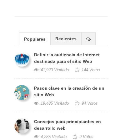
Recientes
Populares
Definir la audiencia de Internet
destinada para el sitio Web
41,920 Visitado
144 Votos
Pasos clave en la creación de un
sitio Web
19,485 Visitado
94 Votos
Consejos para principiantes en
desarrollo web
4,285 Visitado
9 Votos