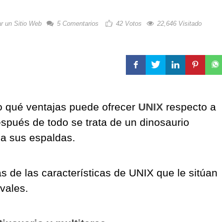
r un Sitio Web
5 Comentarios
42
Votos
22,646 Visitado
 qué ventajas puede ofrecer
UNIX
respecto a
spués de todo se trata de un dinosaurio
 a sus espaldas.
s de las características de UNIX que le sitúan
ivales.