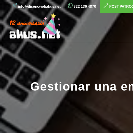
info@disenowebakus.net
322 136 4870
POST PATRO
Gestionar una e