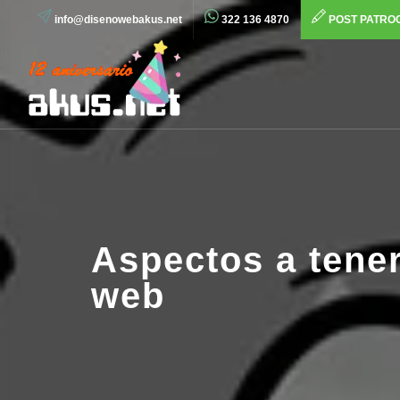
info@disenowebakus.net
322 136 4870
POST PATRO
Aspectos a tener
web