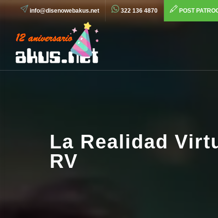
info@disenowebakus.net
322 136 4870
POST PATRO
La Realidad Virt
RV