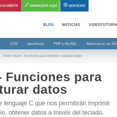
USCRÍBETE
ANÚNCIATE AQUÍ
SERVICIOS
BLOG
NOTICIAS
VIDEOTUTORI
L
CSS
JavaScript
PHP y MySQL
Administrar un Sit
Printf y Scanf - Funciones para imprimir y capturar datos
 - Funciones para
turar datos
de lenguaje C que nos permitirán imprimir
rio, obtener datos a través del teclado.