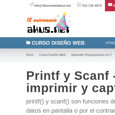
info@disenowebakus.net
322 136 4870
S
CURSO DISEÑO WEB
:
HTM
Inicio
Curso Diseño Web
Aprender Programación en C
Printf y Scanf
imprimir y cap
printf() y scanf() son funciones 
datos en pantalla o por el contra