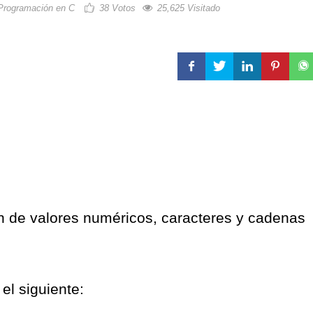
Programación en C
38
Votos
25,625 Visitado
ón de valores numéricos, caracteres y cadenas
 el siguiente: