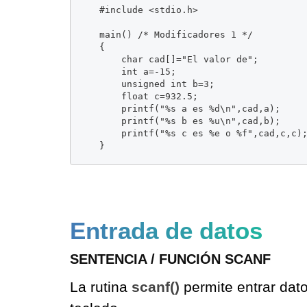
	#include <stdio.h>

	main() /* Modificadores 1 */

	{

		char cad[]="El valor de";

		int a=-15;

		unsigned int b=3;

		float c=932.5;

		printf("%s a es %d\n",cad,a);

		printf("%s b es %u\n",cad,b);

		printf("%s c es %e o %f",cad,c,c);

Entrada de datos
SENTENCIA / FUNCIÓN SCANF
La rutina
scanf()
permite entrar dat