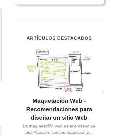
ARTÍCULOS DESTACADOS
Usabilid
qué 
La usabilida
qué t
Maquetación Web -
de
Recomendaciones para
diseñar un sitio Web
te a
La maquetación web es el proceso de
planificación, conceptualización y
...