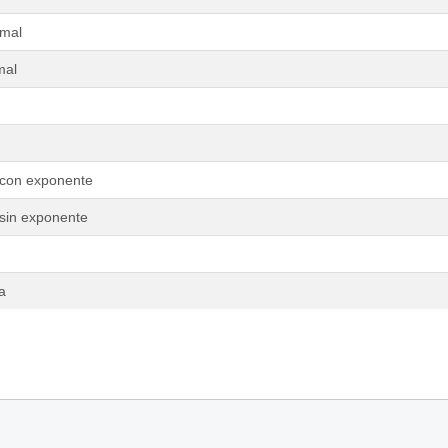
imal
mal
 con exponente
 sin exponente
a