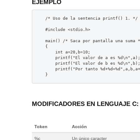
EJEMPLO
	/* Uso de la sentencia printf() 1. */

	#include <stdio.h>

	main() /* Saca por pantalla una suma */

	{

		int a=20,b=10;

		printf("El valor de a es %d\n",a);

		printf("El valor de b es %d\n",b);

		printf("Por tanto %d+%d=%d",a,b,a+b);

Usabilidad Web - ¿Qué es y por
Cómo instala
qué es tan importante?
de configur
La usabilidad es una característica que mide
XAMPP es un paqu
qué tan intuitiva y fácil de
...
para principia
MODIFICADORES EN LENGUAJE C:
Token
Acción
%c
Un único caracter