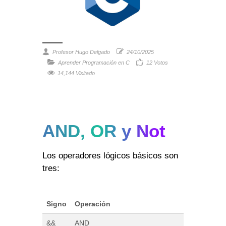
Profesor Hugo Delgado
24/10/2025
Aprender Programación en C
12
Votos
14,144 Visitado
AND, OR y Not
Los operadores lógicos básicos son
tres:
Signo
Operación
&&
AND