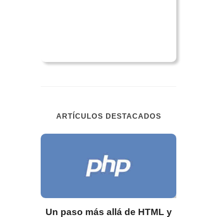
ARTÍCULOS DESTACADOS
Defi
Inter
Los usu
pretende 
trabajo
Un paso más allá de HTML y