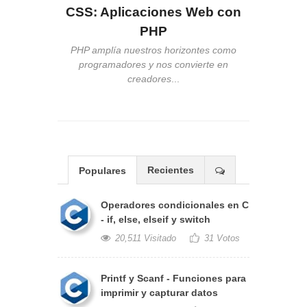
áfico
CSS: Aplicaciones Web con
PHP
rabajo de
ente o en
...
PHP amplía nuestros horizontes como
programadores y nos convierte en
creadores
...
Recientes
Populares
Operadores condicionales en C
- if, else, elseif y switch
20,511 Visitado
31 Votos
Printf y Scanf - Funciones para
imprimir y capturar datos