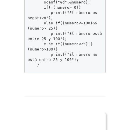
	   scanf("%d",&numero);

	   if(!(numero>=0))

	      printf("El número es 
negativo");

	   else if((numero<=100)&&
(numero>=25))

	      printf("El número está 
entre 25 y 100");

	   else if((numero<25)||
(numero>100))

	      printf("El número no 
está entre 25 y 100");
