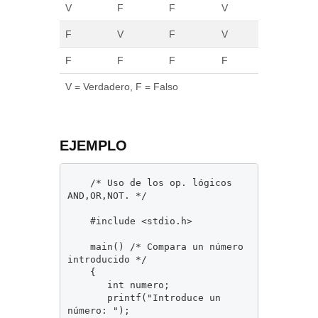
V
F
F
V
F
V
F
V
F
F
F
F
V = Verdadero, F = Falso
EJEMPLO
	/* Uso de los op. lógicos 
AND,OR,NOT. */

	#include <stdio.h>

	main() /* Compara un número 
introducido */

	{

	   int numero;

	   printf("Introduce un 
número: ");
