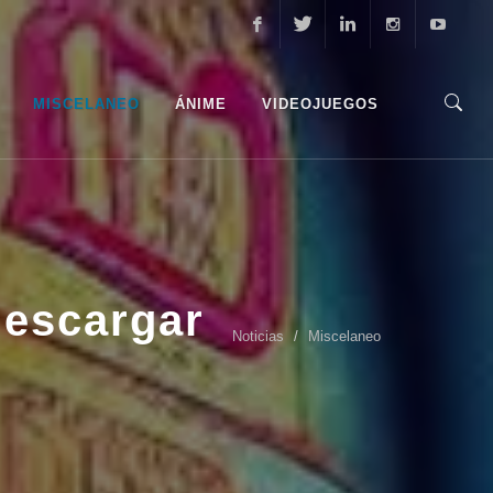
Facebook
Twitter
Linkedin
Instagram
Youtube
MISCELANEO
ÁNIME
VIDEOJUEGOS
descargar
Noticias
Miscelaneo