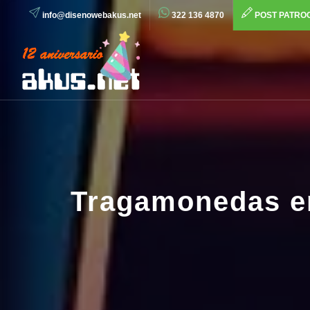
info@disenowebakus.net
322 136 4870
POST PATRO
Tragamonedas en